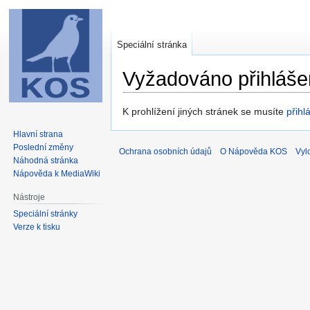
Speciální stránka
Vyžadováno přihláše
Skočit
Skočit
K prohlížení jiných stránek se musíte
přihlá
na
na
Hlavní strana
navigaci
vyhledávání
Poslední změny
Ochrana osobních údajů
O Nápověda KOS
Vyl
Náhodná stránka
Nápověda k MediaWiki
Nástroje
Speciální stránky
Verze k tisku