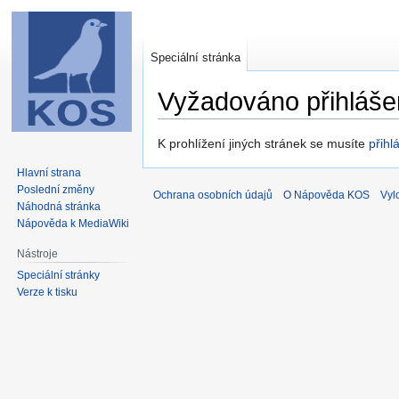
Speciální stránka
Vyžadováno přihláše
Skočit
Skočit
K prohlížení jiných stránek se musíte
přihlá
na
na
Hlavní strana
navigaci
vyhledávání
Poslední změny
Ochrana osobních údajů
O Nápověda KOS
Vyl
Náhodná stránka
Nápověda k MediaWiki
Nástroje
Speciální stránky
Verze k tisku