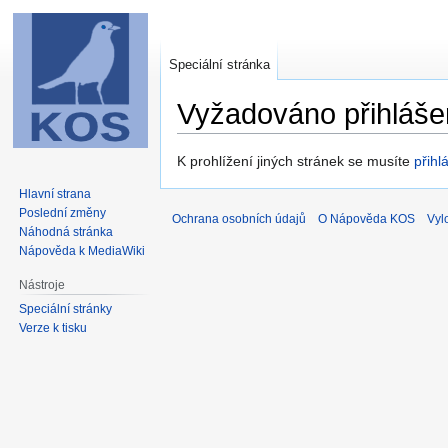
Speciální stránka
Vyžadováno přihláše
Skočit
Skočit
K prohlížení jiných stránek se musíte
přihlá
na
na
Hlavní strana
navigaci
vyhledávání
Poslední změny
Ochrana osobních údajů
O Nápověda KOS
Vyl
Náhodná stránka
Nápověda k MediaWiki
Nástroje
Speciální stránky
Verze k tisku