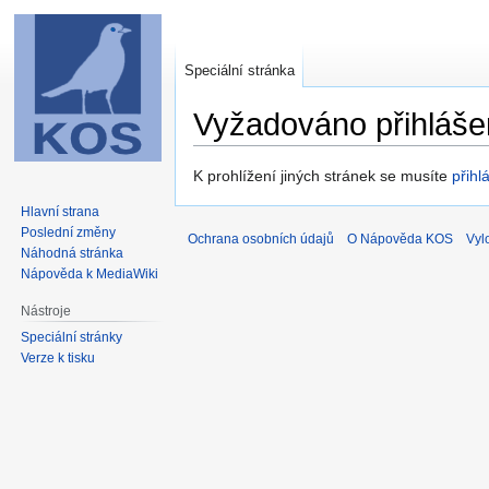
Speciální stránka
Vyžadováno přihláše
Skočit
Skočit
K prohlížení jiných stránek se musíte
přihlá
na
na
Hlavní strana
navigaci
vyhledávání
Poslední změny
Ochrana osobních údajů
O Nápověda KOS
Vyl
Náhodná stránka
Nápověda k MediaWiki
Nástroje
Speciální stránky
Verze k tisku