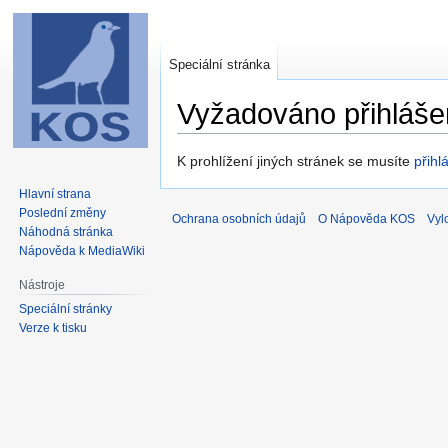
Speciální stránka
Vyžadováno přihláše
Skočit
Skočit
K prohlížení jiných stránek se musíte
přihlá
na
na
Hlavní strana
navigaci
vyhledávání
Poslední změny
Ochrana osobních údajů
O Nápověda KOS
Vyl
Náhodná stránka
Nápověda k MediaWiki
Nástroje
Speciální stránky
Verze k tisku