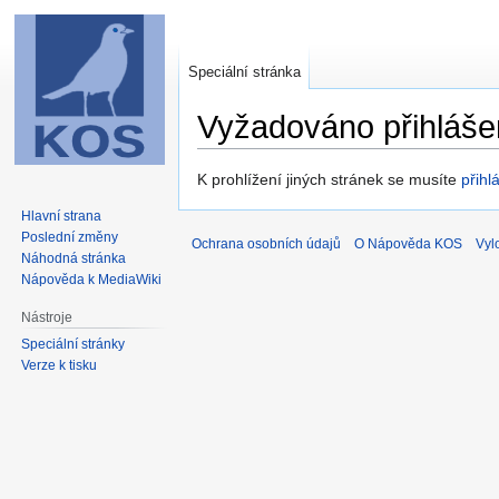
Speciální stránka
Vyžadováno přihláše
Skočit
Skočit
K prohlížení jiných stránek se musíte
přihlá
na
na
Hlavní strana
navigaci
vyhledávání
Poslední změny
Ochrana osobních údajů
O Nápověda KOS
Vyl
Náhodná stránka
Nápověda k MediaWiki
Nástroje
Speciální stránky
Verze k tisku