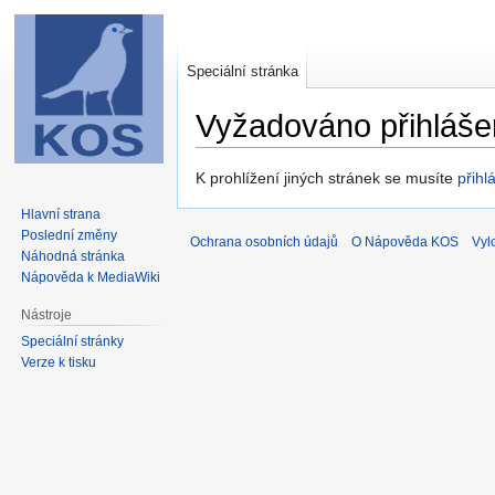
Speciální stránka
Vyžadováno přihláše
Skočit
Skočit
K prohlížení jiných stránek se musíte
přihlá
na
na
Hlavní strana
navigaci
vyhledávání
Poslední změny
Ochrana osobních údajů
O Nápověda KOS
Vyl
Náhodná stránka
Nápověda k MediaWiki
Nástroje
Speciální stránky
Verze k tisku