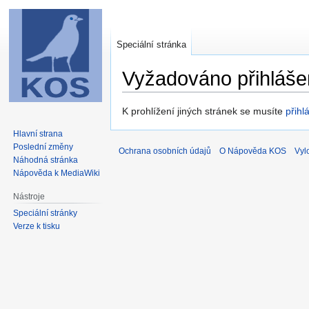
Speciální stránka
Vyžadováno přihláše
Skočit
Skočit
K prohlížení jiných stránek se musíte
přihlá
na
na
Hlavní strana
navigaci
vyhledávání
Poslední změny
Ochrana osobních údajů
O Nápověda KOS
Vyl
Náhodná stránka
Nápověda k MediaWiki
Nástroje
Speciální stránky
Verze k tisku