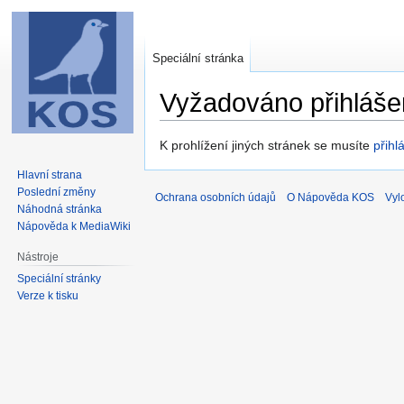
Speciální stránka
Vyžadováno přihláše
Skočit
Skočit
K prohlížení jiných stránek se musíte
přihlá
na
na
Hlavní strana
navigaci
vyhledávání
Poslední změny
Ochrana osobních údajů
O Nápověda KOS
Vyl
Náhodná stránka
Nápověda k MediaWiki
Nástroje
Speciální stránky
Verze k tisku