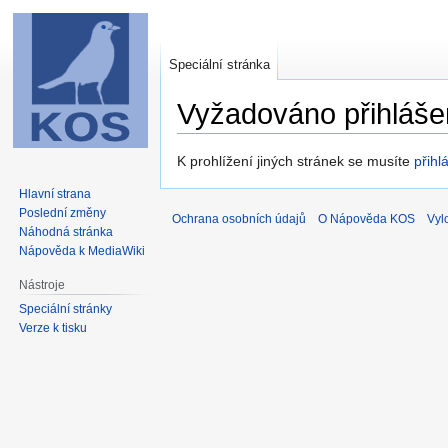
Speciální stránka
Vyžadováno přihláše
Skočit
Skočit
K prohlížení jiných stránek se musíte
přihlá
na
na
Hlavní strana
navigaci
vyhledávání
Poslední změny
Ochrana osobních údajů
O Nápověda KOS
Vyl
Náhodná stránka
Nápověda k MediaWiki
Nástroje
Speciální stránky
Verze k tisku