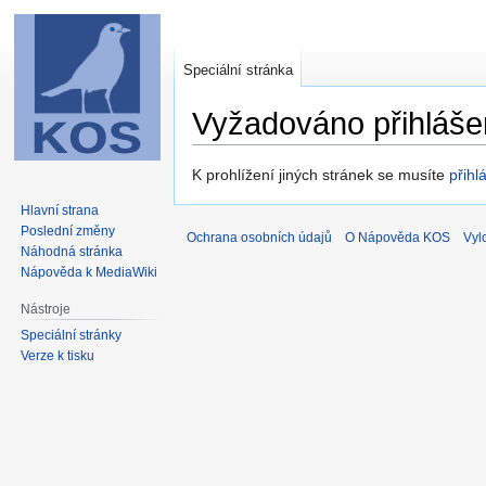
Speciální stránka
Vyžadováno přihláše
Skočit
Skočit
K prohlížení jiných stránek se musíte
přihlá
na
na
Hlavní strana
navigaci
vyhledávání
Poslední změny
Ochrana osobních údajů
O Nápověda KOS
Vyl
Náhodná stránka
Nápověda k MediaWiki
Nástroje
Speciální stránky
Verze k tisku