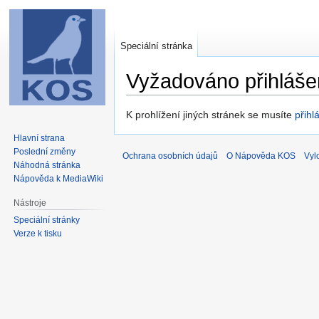
Speciální stránka
Vyžadováno přihláše
Skočit
Skočit
K prohlížení jiných stránek se musíte
přihlá
na
na
Hlavní strana
navigaci
vyhledávání
Poslední změny
Ochrana osobních údajů
O Nápověda KOS
Vyl
Náhodná stránka
Nápověda k MediaWiki
Nástroje
Speciální stránky
Verze k tisku